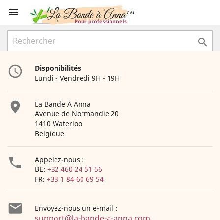


access_time
Disponibilités
Lundi - Vendredi 9H - 19H

La Bande A Anna
Avenue de Normandie 20
1410 Waterloo
Belgique

Appelez-nous :
BE:
+32 460 24 51 56
FR:
+33 1 84 60 69 54

Envoyez-nous un e-mail :
support@la-bande-a-anna.com